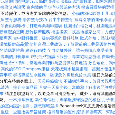
卡式台胞證的申請方式
筋師傅療法
長照2.0計畫解讀，如何幫助
師專業資格證照
白內障的早期症狀與治療方法
探索靈骨塔的選擇
會不時變化，並考慮要管轄的包裝信息。
必備的SEO軟體工具
泰
大里整骨服務
學習整骨技巧
台中中醫整骨
搜尋引擎的運作原理
半自動咖啡機，打造專業咖啡體驗
桃園除白蟻公司，桃園地區
新整潔的空間
新竹按摩服務
桃園搬家，找當地搬家公司，方便
帳專家
台中眼科推薦，提供專業的眼科服務
歐式外燴，品味精
環境提供高品質清潔
台灣土葬政策，了解當前的土葬是否仍然
的助聽器推薦
網路行銷技巧
自助餐外燴，讓來賓隨心享受美食
造專屬的用餐氛圍
旅行社代辦護照服務，專業協助您辦理
自助餐
滿意
台中律師，當地專業律師為您提供法律建議
牙齒矯正，讓
高效的SEO Company服務
天花板漏水緊急處理，當漏水發生
意事項
尋找專業防水服務，確保您的房屋免於水患
曬日光浴前
地分配在整個身體上。
天母撥筋療法
不鏽鋼洗手台，兼具美觀與
氣清洗，提升空氣品質
月嫂一天多少錢，幫助您了解產後照護費
求
請注意噴塗時間，以避免早日清空瓶子。 此外，還有其他基
牛奶。
士林推拿技術
新竹徵信社，專業服務守護您的權益
月子餐
業的室內設計推薦，讓您輕鬆選擇
Bepanthen®真皮皮膚恢復
口重建，全面改善牙齒健康
搜尋引擎的運作原理
抓漏專家，幫助