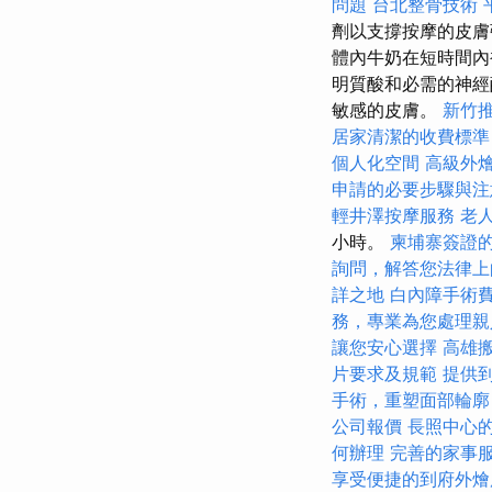
問題
台北整骨技術
劑以支撐按摩的皮
體內牛奶在短時間內
明質酸和必需的神
敏感的皮膚。
新竹
居家清潔的收費標準
個人化空間
高級外
申請的必要步驟與注
輕井澤按摩服務
老
小時。
柬埔寨簽證
詢問，解答您法律上
詳之地
白內障手術
務，專業為您處理親
讓您安心選擇
高雄
片要求及規範
提供
手術，重塑面部輪廓
公司報價
長照中心
何辦理
完善的家事
享受便捷的到府外燴