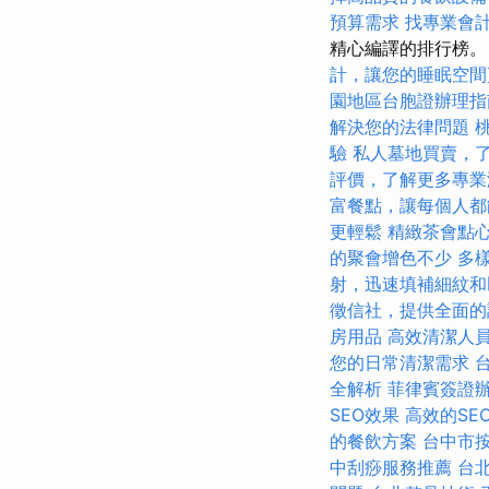
預算需求
找專業會
精心編譯的排行榜。
計，讓您的睡眠空間
園地區台胞證辦理指
解決您的法律問題
驗
私人墓地買賣，
評價，了解更多專業
富餐點，讓每個人都
更輕鬆
精緻茶會點
的聚會增色不少
多
射，迅速填補細紋和
徵信社，提供全面的
房用品
高效清潔人
您的日常清潔需求
全解析
菲律賓簽證
SEO效果
高效的SEO
的餐飲方案
台中市
中刮痧服務推薦
台