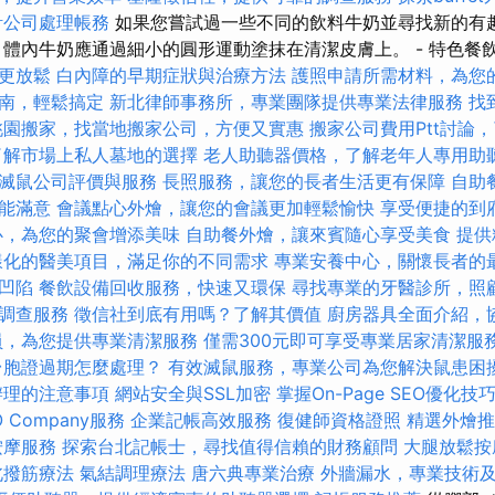
計公司處理帳務
如果您嘗試過一些不同的飲料牛奶並尋找新的有
 體內牛奶應通過細小的圓形運動塗抹在清潔皮膚上。 - 特色餐
更放鬆
白內障的早期症狀與治療方法
護照申請所需材料，為您
南，輕鬆搞定
新北律師事務所，專業團隊提供專業法律服務
找到
桃園搬家，找當地搬家公司，方便又實惠
搬家公司費用Ptt討論
了解市場上私人墓地的選擇
老人助聽器價格，了解老年人專用助
滅鼠公司評價與服務
長照服務，讓您的長者生活更有保障
自助
能滿意
會議點心外燴，讓您的會議更加輕鬆愉快
享受便捷的到
心，為您的聚會增添美味
自助餐外燴，讓來賓隨心享受美食
提供
樣化的醫美項目，滿足你的不同需求
專業安養中心，關懷長者的
凹陷
餐飲設備回收服務，快速又環保
尋找專業的牙醫診所，照
調查服務
徵信社到底有用嗎？了解其價值
廚房器具全面介紹，
員，為您提供專業清潔服務
僅需300元即可享受專業居家清潔服
台胞證過期怎麼處理？
有效滅鼠服務，專業公司為您解決鼠患困
辦理的注意事項
網站安全與SSL加密
掌握On-Page SEO優化技
 Company服務
企業記帳高效服務
復健師資格證照
精選外燴推
按摩服務
探索台北記帳士，尋找值得信賴的財務顧問
大腿放鬆
北撥筋療法
氣結調理療法
唐六典專業治療
外牆漏水，專業技術