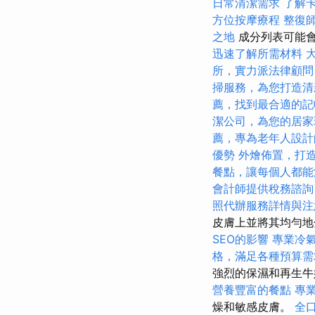
日常清潔需求
了解
方位按摩療程
整復
之地
成分列表可能
迅速了解所需材料
所，實力派法律顧問
掃服務，為您打造清
薦，找到最合適的記
潔公司，為您的居家
薦，專為老年人設計
優勢
外燴佈置，打
餐點，讓每個人都能
會計師提供稅務諮詢
照代辦服務詳情與注
皮膚上並將其均勻
SEO的影響
專業冷
格，滿足各種預算需
強烈的保濕和再生
營養豐富的餐點
專
燥和敏感皮膚。
全