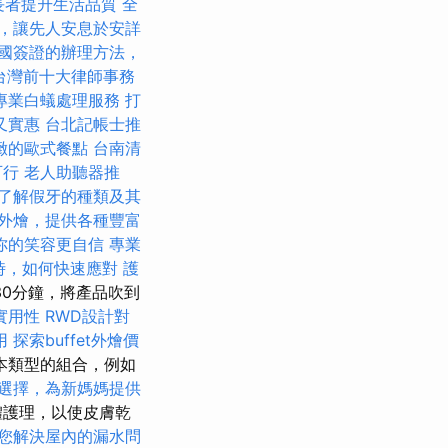
長者提升生活品質
全
，讓先人安息於安詳
國簽證的辦理方法，
台灣前十大律師事務
專業白蟻處理服務
打
又實惠
台北記帳士推
緻的歐式餐點
台南清
可行
老人助聽器推
了解假牙的種類及其
外燴，提供各種豐富
你的笑容更自信
專業
時，如何快速應對
護
30分鐘，將產品吹到
實用性
RWD設計對
用
探索buffet外燴價
本類型的組合，例如
選擇，為新媽媽提供
活體護理，以使皮膚乾
您解決屋內的漏水問