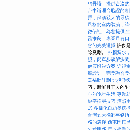
納骨塔，提供合適的
台中辦理台胞證的相
擇，保護親人的最後
風格的室內裝潢，讓
徵信社，為您提供全
醫推薦，專業且有口
會的完美選擇
許多是
除臭劑。
外牆漏水
照，簡單步驟解決問
健康解決方案
近視
廳設計，完美融合美
器補助計劃
北投整
巧，新鮮且宜人的
心的晚年生活
專業
鍵字搜尋技巧
護照
房
多樣化自助餐選
台灣五大律師事務所
務的選擇
西屯區按
外燴服務
尋找專業