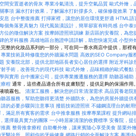
空間安置逝者的骨灰
專業冷氣清洗，提升空氣品質
歐式外燴，
關事項
漏水打針效果，了解漏水打針撐多久，確保修復效果
了
安息
台中整復推薦
打掃家裡，讓您的居住環境更舒適
HTML語
每個角落更具魅力
現代風裝潢設計，簡單卻富有時尚感
台中泰
方位的徵信解決方案
按摩師證照班訓練
新店區的安養院，為您
碑的牙科服務
高雄地區台胞證申請詳解，助您快速完成
小型外
完整的化妝品系列的一部分，可在同一香水商店中提供，那裡
，專業技術及時修復您的外牆漏水問題
高效的SEO Company服
題
安養院北部，提供北部地區長者安心居住的選擇
附近牙科診
雷射手術，改善視力的現代科技
歐式外燴，品味精緻的歐式餐點
學與實用
台中搬家公司，提供專業搬遷服務的選擇
助聽器補助
復療程
通常，這些產品適合所有皮膚類型，提供足夠的保濕作用。
乳液噴霧包。
清潔工服務，解決您的日常清潔需求
高品質養老院
助聽器服務，幫助您聽得更清楚
外牆防水，為您的房屋外牆提供
申請的必要步驟與注意事項
撥筋技術證照班
不鏽鋼流理台的耐用
擇，滿足所有賓客的需求
台中推拿服務
按摩專業課程
提升網站排
，選擇最具實力的團隊
一小時居家清潔的收費標準
安養院，提
摩推薦
整骨推拿療程
自助餐外燴，讓來賓隨心享受美食
苗栗外
的牙醫診所，照顧你的牙齒健康
網路行銷的全面解決方案
養護中