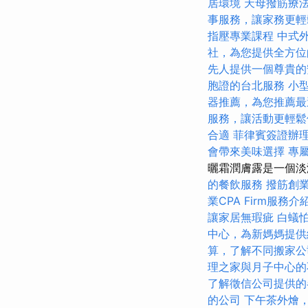
居環境
天母撥筋療
事服務，讓家務更輕
指壓專業課程
中式
社，為您提供全方位
先人提供一個尊貴的
胞證的台北服務
小
器推薦，為您推薦最
服務，讓活動更輕鬆
合適
菲律賓簽證辦
會帶來美味選擇
專
曬霜潤膚露是一個淡
的餐飲服務
撥筋創
業CPA Firm服務介
讓家居無瑕疵
白蟻
中心，為新媽媽提供
算，了解不同搬家公
理之家與月子中心的
了解徵信公司提供的
的公司
下午茶外燴