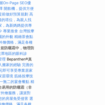
握On-Page SEO優
擇
開飲機，提供方便
提前做好預算規劃
高
適的塔位，為親人找
家，為新媽媽提供專
少
專業推拿
台灣按摩
麗的外貌
精緻茶會點
et外燴價格，滿足各種
規防曬霜中，物理防
龍潭地區的眼科診
管理
Bepanthen®真
他人搬家的經驗
完善的
0元即可享受專業居家
家居環境
筋絡按摩技
一無二的宴會餐點
精
全易用的防曬霜（非
府外燴服務，讓派對
您的房屋免受侵害
選
et外燴價格，滿足各種