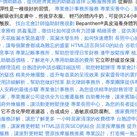
平價助聽器，提供經濟實惠的助聽器選擇
記帳服務推薦
從腳部（
膚彈性是一種很好的習慣。
專業會計事務所服務
專業安養中心，
被吸收到皮膚中，然後穿衣服。 輕巧的體內牛奶，可提供24小
經酰胺。
找台北會計師協助財務規劃
Bepanthen®真皮滋養身
推拿療程
抓姦蒐證，徵信社如何提供有力證據
精緻茶會，提供美
天花板漏水緊急處理，當漏水發生時，如何快速應對
長照中心
燴，讓每個聚會都成為難忘的盛宴
HTML語言與SEO的結合
谷歌
意事項
專業記帳事務所，幫助您管理日常財務
逢甲放鬆按摩
植
人助聽器價格，了解老年人專用助聽器的費用
它立即舒緩並保濕，
的辦理流程
台胞證的申請步驟詳細說明，助您輕鬆辦理
專業會計
的疑惑
精美外燴擺盤，提升每道菜的呈現效果
探索靈骨塔的選
費用詳細解析，幫助您做好預算
新北律師事務所，專業團隊提供
人安葬的最後步驟
專業會計事務所，為您提供精準的財務管理
搬家，專業搬家公司提供全方位搬遷服務
自助餐外燴，讓來賓隨
到府外燴服務，讓活動更輕鬆便捷
專業長照中心，為您的長者提
它不含化學燈過濾器，合成成分，過敏原或防腐劑。
搬家費用
的服務詳解，讓您了解更多
一小時居家清潔的收費標準
台胞證申
服務，讓家務更輕鬆
HTML語言與SEO的結合
后里按摩服務
提升
服務，讓派對更輕鬆
豐原按摩服務推薦
專業設計，打造獨一無