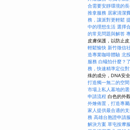
合需要安靜環境的長
推拿服務
居家清潔
務，讓派對更輕鬆
中的理想生活
選擇
的常見問題與解答
皮膚保護，以防止
輕鬆愉快
新竹徵信
造專業咖啡體驗
北
服務
白蟻怕什麼？
務，快速精準定位對
殊的成分，DNA安
打造獨一無二的空間
市場上私人墓地的選
申請流程
白色的外觀
外燴佈置，打造專屬
家人提供最合適的支
務
高雄台胞證申請
解決方案
草屯按摩