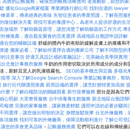
法
高效的記帳服務，確保您的帳務清晰透明
老屋翻新，給您的家
鬆
優化Google商家檔案
專業網路行銷公司
找到合適的 lawy
外燴菜單，傳承經典的美味
失智症患者的專業照護，了解長照服
的徵信解決方案
尋找可靠的養護中心，為老年人提供舒適的生
安放場所
了解助聽器原理，讓您清楚了解助聽器的工作方式
專
型外燴推薦，適合親友聚會的完美選擇
高雄地區台胞證申請詳解
適合您的輔聽設備
舒緩的體內牛奶有助於緩解皮膚上的瘙癢和
便捷
搬家必看，了解如何選擇合適的搬家公司
了解不同類型的
理的注意事項
舒適又具設計感的客廳設計，完美融合美學與實用
屬台北會計事務所服務
牛奶的作用密切取決於所用成分的成分和質
淡，新鮮且宜人的乳液噴霧包。
SEO的基本概念與定義
多樣化
業指導
深入了解Google Search Console
專業記帳事務所，幫助
紹
旅行社代辦護照推薦
廚房設備的選擇，讓烹飪變得更加高效
怕什麼？了解白蟻防治的關鍵因素
新竹按摩服務
部分是因為它們
細心照顧
大里整骨服務
台中排毒養生館服務
新北地區台胞證辦
司報價
完善的家事服務，讓家務更輕鬆
護照申請的必要步驟與
不同選擇，讓您做出明智的決定
身體放鬆按摩
台北外燴服務，
各項服務
找到可靠的外燴廠商，保障活動順利進行
了解公司登
，讓您的茶會更具品味
-
記帳服務推薦
它們可以在在線和傳統藥