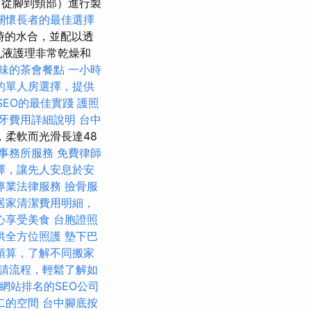
從腳到頸部）進行製
關懷長者的最佳選擇
時的水合，並配以透
體乳液護理非常乾燥和
味的茶會餐點
一小時
的單人房選擇，提供
SEO的最佳實踐
護照
牙費用詳細說明
台中
柔軟而光滑長達48
事務所服務
免費律師
擇，讓先人安息於安
專業法律服務
撿骨服
居家清潔費用明細，
心享受美食
台胞證照
供全方位照護
墊下巴
預算，了解不同搬家
請流程，輕鬆了解如
網站排名的SEO公司
二的空間
台中腳底按