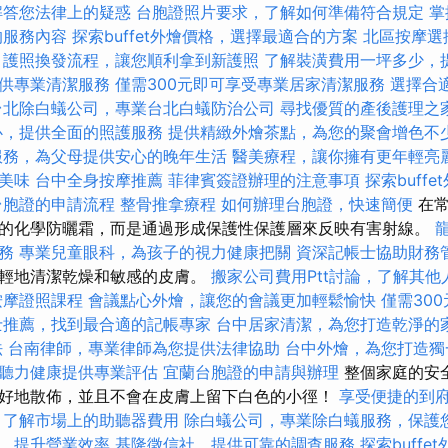
解答您法律上的疑惑
台胞證照片要求，了解如何準備符合規定
掌
的服務內容
探索buffet外燴價格，選擇最適合的方案
北區按摩選
護照換發流程，讓您順利拿到新護照
了解裝潢費用一坪多少，
供專業清潔服務
僅需300元即可享受專業居家清潔服務
選擇合
台北除白蟻公司，專業台北白蟻防治公司
尋找優質的產後護理之
心，提供全面的照護服務
提供精緻外燴茶點，為您的聚會增色不
服務，為父母提供安心的晚年生活
醫美療程，讓你擁有更年輕亮
美味
台中全身按摩推薦
菲律賓簽證辦理的注意事項
探索buff
台胞證的申請流程
整骨推拿療程
如何辦理台胞證，快速簡便
在常
的化學防曬霜，而是通過形成保護性保護層來反映有害射線。
務
專業兒童眼科，為孩子的視力健康把關
資深記帳士協助財務
輕輕地清潔乾燥和敏感的皮膚。
搬家公司費用Ptt討論，了解其
按摩證照課程
會議點心外燴，讓您的會議更加輕鬆愉快
僅需30
士推薦，找到最合適的記帳專家
台中居家清潔，為您打造乾淨的
法
台南律師，專業律師為您提供法律協助
台中外燴，為您打造獨
聽力健康提供專業評估
宜蘭台胞證的申請與辦理
整個家庭的安
好地散佈，並且不會在皮膚上留下白色的小徑！
享受便捷的到
，了解市場上的助聽器費用
除白蟻公司，專業除白蟻服務，保護
，提升營業效率
基隆徵信社，提供可靠的調查服務
探索buff