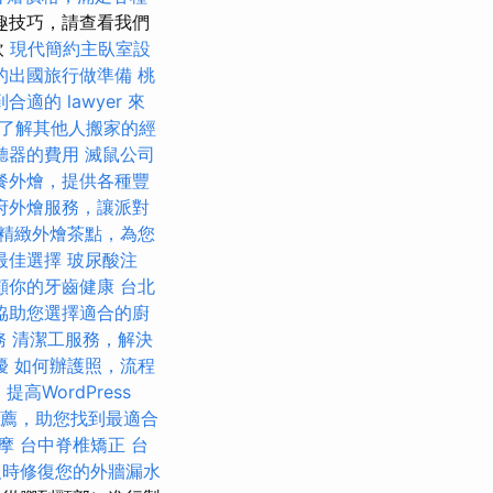
趣技巧，請查看我們
飲
現代簡約主臥室設
的出國旅行做準備
桃
合適的 lawyer 來
，了解其他人搬家的經
聽器的費用
滅鼠公司
餐外燴，提供各種豐
府外燴服務，讓派對
精緻外燴茶點，為您
最佳選擇
玻尿酸注
顧你的牙齒健康
台北
協助您選擇適合的廚
務
清潔工服務，解決
擾
如何辦護照，流程
巧
提高WordPress
薦，助您找到最適合
按摩
台中脊椎矯正
台
及時修復您的外牆漏水