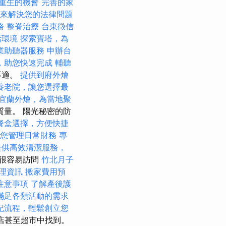
重生的機會
完善的家
er 來解決您的法律問題
務
整脊治療
台東徵信
活環境
探索寶塔，為
業助聽器服務
申辦台
，助您快速完成
輔聽
不適。
提供到府外燴
養老院，讓您選擇最
宜蘭外燴，為當地聚
量。 陽光秘密的防
餐盒選擇，方便快捷
您管理日常財務
專
提供高效清潔服務，
很容易訪問
竹北月子
理資訊
搬家費用預
注意事項
了解產後護
滿足各類活動的需求
記流程，輕鬆創立您
店甚至超市中找到。