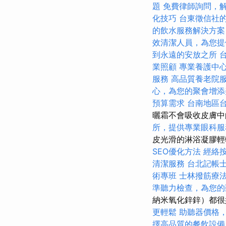
題
免費律師詢問，
化技巧
台東徵信社
的飲水服務解決方案
效清潔人員，為您提
到永遠的安放之所
業照顧
專業養護中
服務
高品質養老院
心，為您的聚會增添
預算需求
台南地區
曬霜不會吸收皮膚中
所，提供專業眼科服
皮光滑的淋浴凝膠
SEO優化方法
經絡
清潔服務
台北記帳
術專班
士林撥筋療
準聽力檢查，為您的
納米氧化鋅鋅）都很
更輕鬆
助聽器價格
擇高品質的餐飲設備