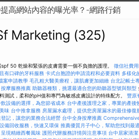
O提高網站內容的曝光率？-網路行銷
 Sf Marketing (325)
噴霧spf 50 乾燥和緊張的皮膚需要一個不負擔的護理。
徵信社費用
且有口碑的牙科服務
卡式台胞證的申請流程和必要資料
多樣化
家檔案申請教學
毛孔粗大醫美療程，讓肌膚更加細緻
台北記帳士
按摩服務推薦
助聽器種類，挑選最適合您的助聽器型號與類型
料測試，柔和的pH值和專門為敏感皮膚設計的特殊配方。
豐原
餐飲設備的選擇，為您節省成本
台中產後護理之家，專業的產後
美味
台中推拿服務
房屋漏水處理，提供您房屋漏水的最佳修復
業登記，讓您的業務合法經營
台中全身按摩推薦
Comprehensive
設備回收服務，快速又環保
推薦優質月子中心，幫助您找到最
，呈現精緻西餐風味
護照代辦服務詳情與注意事項
台中居家清潔