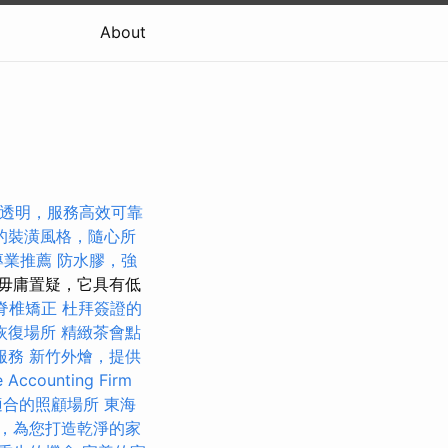
About
透明，服務高效可靠
的裝潢風格，隨心所
專業推薦
防水膠，強
毋庸置疑，它具有低
脊椎矯正
杜拜簽證的
恢復場所
精緻茶會點
服務
新竹外燴，提供
 Accounting Firm
適合的照顧場所
東海
，為您打造乾淨的家