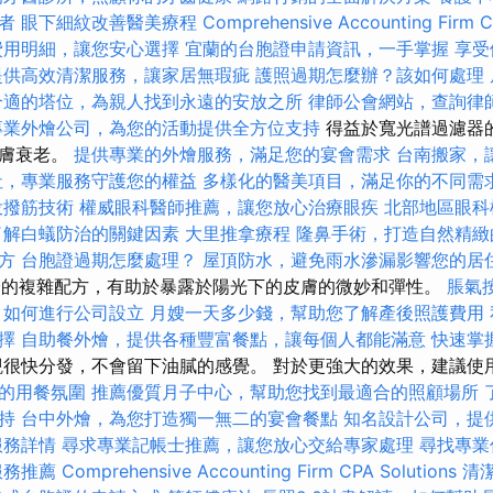
者
眼下細紋改善醫美療程
Comprehensive Accounting Firm C
費用明細，讓您安心選擇
宜蘭的台胞證申請資訊，一手掌握
享受
提供高效清潔服務，讓家居無瑕疵
護照過期怎麼辦？該如何處理
合適的塔位，為親人找到永遠的安放之所
律師公會網站，查詢律
專業外燴公司，為您的活動提供全方位支持
得益於寬光譜過濾器
皮膚衰老。
提供專業的外燴服務，滿足您的宴會需求
台南搬家，
社，專業服務守護您的權益
多樣化的醫美項目，滿足你的不同需
投撥筋技術
權威眼科醫師推薦，讓您放心治療眼疾
北部地區眼科
了解白蟻防治的關鍵因素
大里推拿療程
隆鼻手術，打造自然精緻
方
台胞證過期怎麼處理？
屋頂防水，避免雨水滲漏影響您的居
全的複雜配方，有助於暴露於陽光下的皮膚的微妙和彈性。
脹氣
如何進行公司設立
月嫂一天多少錢，幫助您了解產後照護費用
擇
自助餐外燴，提供各種豐富餐點，讓每個人都能滿意
快速掌
很快分發，不會留下油膩的感覺。 對於更強大的效果，建議使
的用餐氛圍
推薦優質月子中心，幫助您找到最適合的照顧場所
持
台中外燴，為您打造獨一無二的宴會餐點
知名設計公司，提
服務詳情
尋求專業記帳士推薦，讓您放心交給專家處理
尋找專業
服務推薦
Comprehensive Accounting Firm CPA Solutions
清