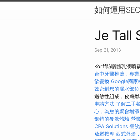
如何運用SE
Je Tall
Sep 21, 2013
Korff防曬體乳液
台中牙醫推薦，專業
欲變換
Google商
效密封您的漏水部位
過敏性組成，皮膚燃
申請方法
了解二手
心，為您的聚會增添
獨特的餐飲體驗
營
CPA Solutions
餐飲
放鬆按摩
西式外燴