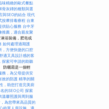
品味精緻的歐式餐點
解骨灰罈的種類與選
言與SEO的結合
現代
式按摩排毒療程
台東
提供貼心服務
台中牙
燴推薦，適合親友聚
有淋浴裝備，肥皂或
務
如何處理過期護
所，方便快捷的口腔
舒適又具設計感的客
，探索可申請的助聽
 防曬霜是一個輕
服務，為父母提供安
有效的防護
精準的關
性，助您打造完美廚
名的SEO公司
探索
供溫馨照護與周到服
燴，為您帶來高品質的
心的單人房設施，適