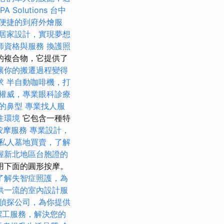
PA Solutions
台中
便捷的到府外燴服
居家設計，實現夢想
師資格與服務
換護照
的複合物，它提供了
讓你的搬遷過程變得
求
半自動咖啡機，打
權威，專業眼科診療
的鼻型
專業找人服
住環境
它包含一種特
按摩服務
專業設計，
私人墓地買賣，了解
握新北地區台胞證的
用下面的圓形按摩。
了解失智症照護，為
供一流的室內設計服
偵探公司，為你提供
潔工服務，解決您的